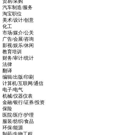
贸易/采购
汽车制造/服务
淘宝职位
美术/设计/创意
化工
市场/媒介/公关
广告/会展/咨询
影视/娱乐/休闲
教育培训
财务/审计/统计
法律
翻译
编辑/出版/印刷
计算机/互联网/通信
电子/电气
机械/仪器仪表
金融/银行/证券/投资
保险
医院/医疗/护理
服装/纺织/食品
环保/能源
制药/生物工程