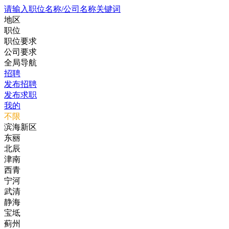
请输入职位名称/公司名称关键词
地区
职位
职位要求
公司要求
全局导航
招聘
发布招聘
发布求职
我的
不限
滨海新区
东丽
北辰
津南
西青
宁河
武清
静海
宝坻
蓟州