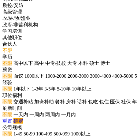
质控/安防
高级管理
农/林/牧/渔业
政府/非营利机构
学习培训
其他职位
合伙人
不限
学历
不限
高中以下
高中
中专/技校
大专
本科
硕士
博士
薪资
不限
面议
1000以下
1000-2000
2000-3000
3000-4000
4000-5000
5
经验
不限
1年以下
1-3年
3-5年
5-10年
10年以上
职位福利
不限
交通补贴
加班补助
餐补
房补
话补
包吃
包住
医保
社保
年
刷新时间
不限
一天内
一周内
两周内
一月内
重置
确定
公司规模
不限
1-49
50-99
100-499
500-999
1000以上