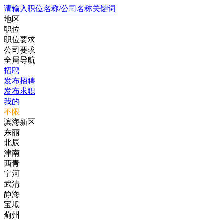
请输入职位名称/公司名称关键词
地区
职位
职位要求
公司要求
全局导航
招聘
发布招聘
发布求职
我的
不限
滨海新区
东丽
北辰
津南
西青
宁河
武清
静海
宝坻
蓟州