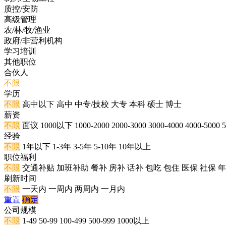
质控/安防
高级管理
农/林/牧/渔业
政府/非营利机构
学习培训
其他职位
合伙人
不限
学历
不限
高中以下
高中
中专/技校
大专
本科
硕士
博士
薪资
不限
面议
1000以下
1000-2000
2000-3000
3000-4000
4000-5000
5
经验
不限
1年以下
1-3年
3-5年
5-10年
10年以上
职位福利
不限
交通补贴
加班补助
餐补
房补
话补
包吃
包住
医保
社保
年
刷新时间
不限
一天内
一周内
两周内
一月内
重置
确定
公司规模
不限
1-49
50-99
100-499
500-999
1000以上