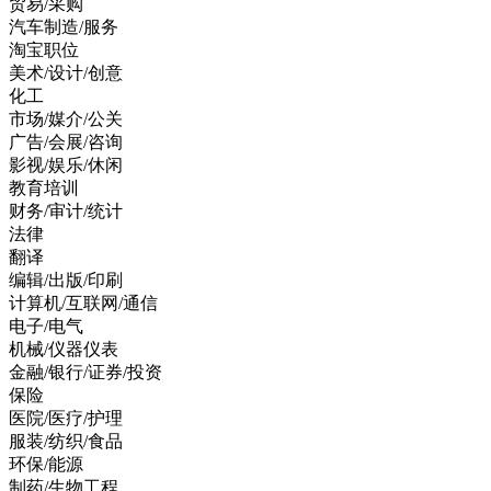
贸易/采购
汽车制造/服务
淘宝职位
美术/设计/创意
化工
市场/媒介/公关
广告/会展/咨询
影视/娱乐/休闲
教育培训
财务/审计/统计
法律
翻译
编辑/出版/印刷
计算机/互联网/通信
电子/电气
机械/仪器仪表
金融/银行/证券/投资
保险
医院/医疗/护理
服装/纺织/食品
环保/能源
制药/生物工程