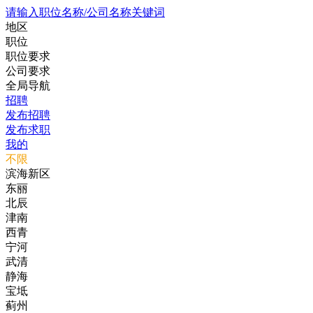
请输入职位名称/公司名称关键词
地区
职位
职位要求
公司要求
全局导航
招聘
发布招聘
发布求职
我的
不限
滨海新区
东丽
北辰
津南
西青
宁河
武清
静海
宝坻
蓟州