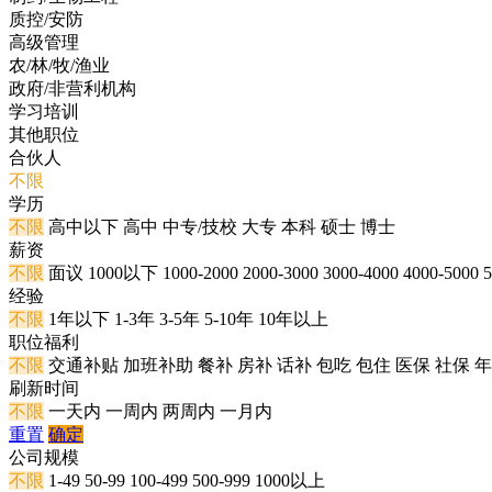
质控/安防
高级管理
农/林/牧/渔业
政府/非营利机构
学习培训
其他职位
合伙人
不限
学历
不限
高中以下
高中
中专/技校
大专
本科
硕士
博士
薪资
不限
面议
1000以下
1000-2000
2000-3000
3000-4000
4000-5000
5
经验
不限
1年以下
1-3年
3-5年
5-10年
10年以上
职位福利
不限
交通补贴
加班补助
餐补
房补
话补
包吃
包住
医保
社保
年
刷新时间
不限
一天内
一周内
两周内
一月内
重置
确定
公司规模
不限
1-49
50-99
100-499
500-999
1000以上