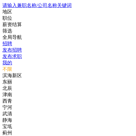
请输入兼职名称/公司名称关键词
地区
职位
薪资结算
筛选
全局导航
招聘
发布招聘
发布求职
我的
不限
滨海新区
东丽
北辰
津南
西青
宁河
武清
静海
宝坻
蓟州