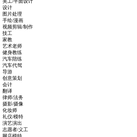
美工/平面设计
设计
图片处理
手绘/漫画
视频剪辑/制作
技工
家教
艺术老师
健身教练
汽车陪练
汽车代驾
导游
创意策划
会计
翻译
律师/法务
摄影/摄像
化妆师
礼仪/模特
演艺演出
志愿者/义工
网店模特