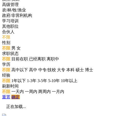
高级管理
农/林/牧/渔业
政府/非营利机构
学习培训
其他职位
合伙人
不限
性别
不限
男
女
求职状态
不限
目前在职
已经离职
离职中
学历
不限
高中以下
高中
中专/技校
大专
本科
硕士
博士
经验
不限
1年以下
1-3年
3-5年
5-10年
10年以上
刷新时间
不限
一天内
一周内
两周内
一月内
重置
确定
正在加载...