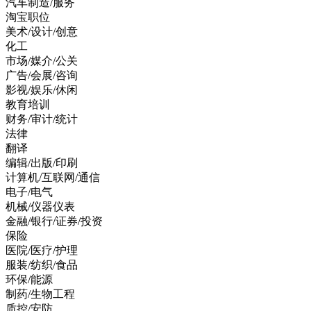
汽车制造/服务
淘宝职位
美术/设计/创意
化工
市场/媒介/公关
广告/会展/咨询
影视/娱乐/休闲
教育培训
财务/审计/统计
法律
翻译
编辑/出版/印刷
计算机/互联网/通信
电子/电气
机械/仪器仪表
金融/银行/证券/投资
保险
医院/医疗/护理
服装/纺织/食品
环保/能源
制药/生物工程
质控/安防