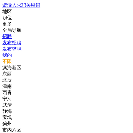
请输入求职关键词
地区
职位
更多
全局导航
招聘
发布招聘
发布求职
我的
不限
滨海新区
东丽
北辰
津南
西青
宁河
武清
静海
宝坻
蓟州
市内六区