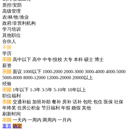
质控/安防
高级管理
农/林/牧/渔业
政府/非营利机构
学习培训
其他职位
合伙人
不限
学历
不限
高中以下
高中
中专/技校
大专
本科
硕士
博士
薪资
不限
面议
1000以下
1000-2000
2000-3000
3000-4000
4000-5000
5000-8000
8000-12000
12000-20000
20000以上
经验
不限
1年以下
1-3年
3-5年
5-10年
10年以上
职位福利
不限
交通补贴
加班补助
餐补
房补
话补
包吃
包住
医保
社保
年终奖
住房公积金
节日福利
年假
婚假
其他
刷新时间
不限
一天内
一周内
两周内
一月内
重置
确定