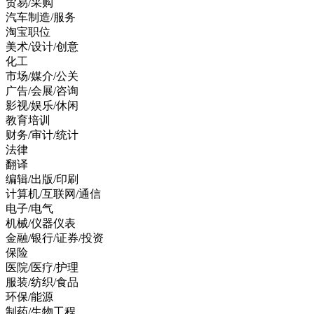
贸易/采购
汽车制造/服务
淘宝职位
美术/设计/创意
化工
市场/媒介/公关
广告/会展/咨询
影视/娱乐/休闲
教育培训
财务/审计/统计
法律
翻译
编辑/出版/印刷
计算机/互联网/通信
电子/电气
机械/仪器仪表
金融/银行/证券/投资
保险
医院/医疗/护理
服装/纺织/食品
环保/能源
制药/生物工程