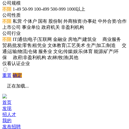
公司规模
不限
1-49
50-99
100-499
500-999
1000以上
公司性质
不限
私营
个体户
国有
股份制
外商独资/办事处
中外合资/合作
上市公司
事业单位
政府机关
非盈利机构
公司行业
不限
IT|通信|电子|互联网
金融业
房地产|建筑业
商业服务
贸易|批发|零售|租凭业
文体教育|工艺美术
生产|加工|制造
交
通|运输|物流|仓储
服务业
文化|传媒|娱乐|体育
能源|矿产|环
保
政府|非盈利机构
农|林|牧|渔|其他
仅看认证企业
重置
确定
正在加载...
首页
发现
招人才
我的
发布招聘