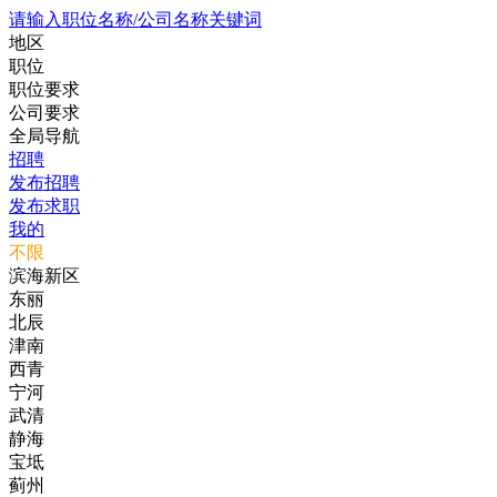
请输入职位名称/公司名称关键词
地区
职位
职位要求
公司要求
全局导航
招聘
发布招聘
发布求职
我的
不限
滨海新区
东丽
北辰
津南
西青
宁河
武清
静海
宝坻
蓟州