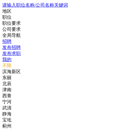
请输入职位名称/公司名称关键词
地区
职位
职位要求
公司要求
全局导航
招聘
发布招聘
发布求职
我的
不限
滨海新区
东丽
北辰
津南
西青
宁河
武清
静海
宝坻
蓟州