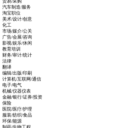
贸易/采购
汽车制造/服务
淘宝职位
美术/设计/创意
化工
市场/媒介/公关
广告/会展/咨询
影视/娱乐/休闲
教育培训
财务/审计/统计
法律
翻译
编辑/出版/印刷
计算机/互联网/通信
电子/电气
机械/仪器仪表
金融/银行/证券/投资
保险
医院/医疗/护理
服装/纺织/食品
环保/能源
制药/生物工程