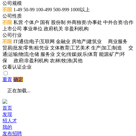
公司规模
不限
1-49
50-99
100-499
500-999
1000以上
公司性质
不限
私营
个体户
国有
股份制
外商独资/办事处
中外合资/合作
上市公司
事业单位
政府机关
非盈利机构
公司行业
不限
IT|通信|电子|互联网
金融业
房地产|建筑业
商业服务
贸易|批发|零售|租凭业
文体教育|工艺美术
生产|加工|制造
交
通|运输|物流|仓储
服务业
文化|传媒|娱乐|体育
能源|矿产|环
保
政府|非盈利机构
农|林|牧|渔|其他
仅看认证企业
重置
确定
正在加载...
首页
发现
招人才
我的
发布招聘