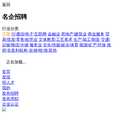
返回
名企招聘
行业分类
不限
IT|通信|电子|互联网
金融业
房地产|建筑业
商业服务
贸
易|批发|零售|租凭业
文体教育|工艺美术
生产|加工|制造
交通|
运输|物流|仓储
服务业
文化|传媒|娱乐|体育
能源|矿产|环保
政
府|非盈利机构
农|林|牧|渔|其他
正在加载...
首页
发现
招人才
我的
发布招聘
发布求职
企业认证