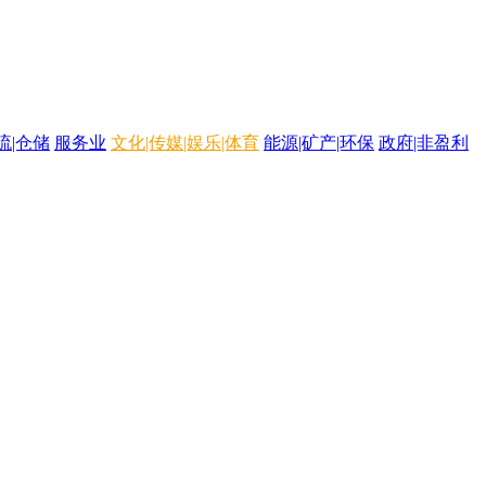
流|仓储
服务业
文化|传媒|娱乐|体育
能源|矿产|环保
政府|非盈利