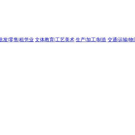
批发|零售|租凭业
文体教育|工艺美术
生产|加工|制造
交通|运输|物