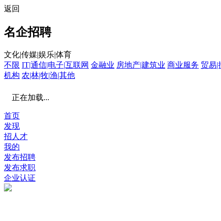
返回
名企招聘
文化|传媒|娱乐|体育
不限
IT|通信|电子|互联网
金融业
房地产|建筑业
商业服务
贸易|
机构
农|林|牧|渔|其他
正在加载...
首页
发现
招人才
我的
发布招聘
发布求职
企业认证