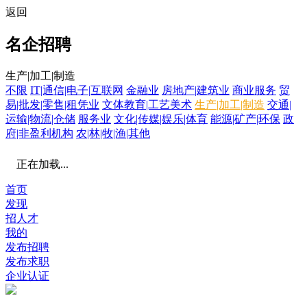
返回
名企招聘
生产|加工|制造
不限
IT|通信|电子|互联网
金融业
房地产|建筑业
商业服务
贸
易|批发|零售|租凭业
文体教育|工艺美术
生产|加工|制造
交通|
运输|物流|仓储
服务业
文化|传媒|娱乐|体育
能源|矿产|环保
政
府|非盈利机构
农|林|牧|渔|其他
正在加载...
首页
发现
招人才
我的
发布招聘
发布求职
企业认证