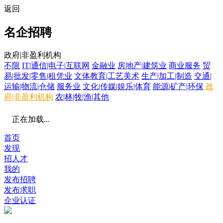
返回
名企招聘
政府|非盈利机构
不限
IT|通信|电子|互联网
金融业
房地产|建筑业
商业服务
贸
易|批发|零售|租凭业
文体教育|工艺美术
生产|加工|制造
交通|
运输|物流|仓储
服务业
文化|传媒|娱乐|体育
能源|矿产|环保
政
府|非盈利机构
农|林|牧|渔|其他
正在加载...
首页
发现
招人才
我的
发布招聘
发布求职
企业认证