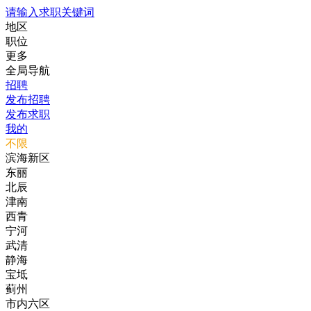
请输入求职关键词
地区
职位
更多
全局导航
招聘
发布招聘
发布求职
我的
不限
滨海新区
东丽
北辰
津南
西青
宁河
武清
静海
宝坻
蓟州
市内六区