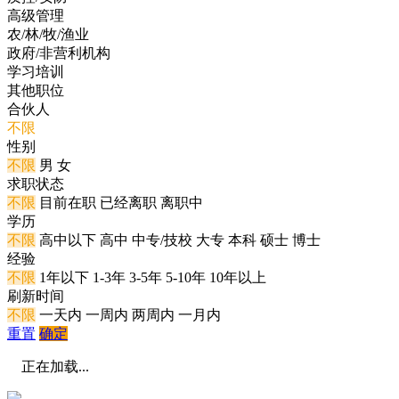
高级管理
农/林/牧/渔业
政府/非营利机构
学习培训
其他职位
合伙人
不限
性别
不限
男
女
求职状态
不限
目前在职
已经离职
离职中
学历
不限
高中以下
高中
中专/技校
大专
本科
硕士
博士
经验
不限
1年以下
1-3年
3-5年
5-10年
10年以上
刷新时间
不限
一天内
一周内
两周内
一月内
重置
确定
正在加载...