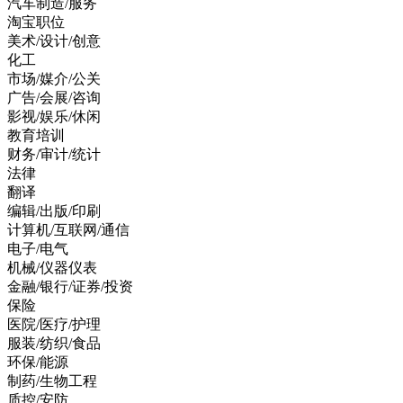
汽车制造/服务
淘宝职位
美术/设计/创意
化工
市场/媒介/公关
广告/会展/咨询
影视/娱乐/休闲
教育培训
财务/审计/统计
法律
翻译
编辑/出版/印刷
计算机/互联网/通信
电子/电气
机械/仪器仪表
金融/银行/证券/投资
保险
医院/医疗/护理
服装/纺织/食品
环保/能源
制药/生物工程
质控/安防