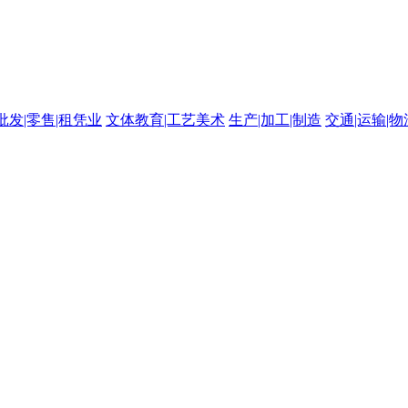
批发|零售|租凭业
文体教育|工艺美术
生产|加工|制造
交通|运输|物