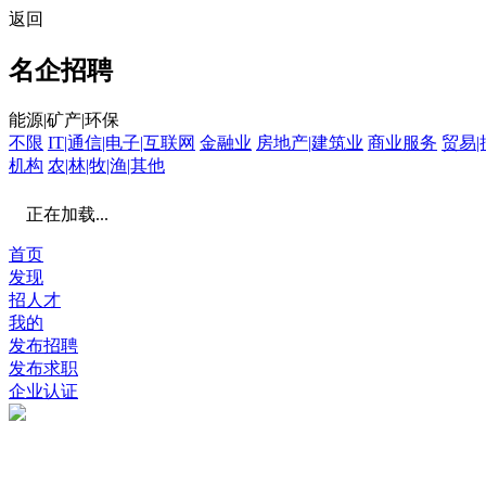
返回
名企招聘
能源|矿产|环保
不限
IT|通信|电子|互联网
金融业
房地产|建筑业
商业服务
贸易|
机构
农|林|牧|渔|其他
正在加载...
首页
发现
招人才
我的
发布招聘
发布求职
企业认证