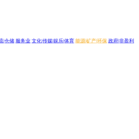
流|仓储
服务业
文化|传媒|娱乐|体育
能源|矿产|环保
政府|非盈利