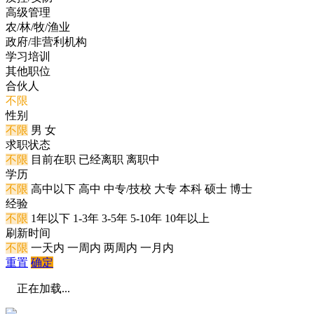
高级管理
农/林/牧/渔业
政府/非营利机构
学习培训
其他职位
合伙人
不限
性别
不限
男
女
求职状态
不限
目前在职
已经离职
离职中
学历
不限
高中以下
高中
中专/技校
大专
本科
硕士
博士
经验
不限
1年以下
1-3年
3-5年
5-10年
10年以上
刷新时间
不限
一天内
一周内
两周内
一月内
重置
确定
正在加载...