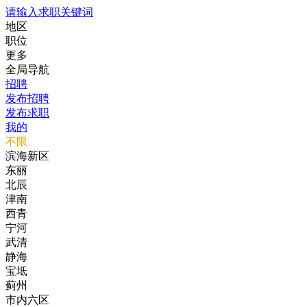
请输入求职关键词
地区
职位
更多
全局导航
招聘
发布招聘
发布求职
我的
不限
滨海新区
东丽
北辰
津南
西青
宁河
武清
静海
宝坻
蓟州
市内六区