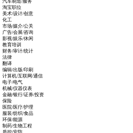
汽车制造/服务
淘宝职位
美术/设计/创意
化工
市场/媒介/公关
广告/会展/咨询
影视/娱乐/休闲
教育培训
财务/审计/统计
法律
翻译
编辑/出版/印刷
计算机/互联网/通信
电子/电气
机械/仪器仪表
金融/银行/证券/投资
保险
医院/医疗/护理
服装/纺织/食品
环保/能源
制药/生物工程
质控/安防