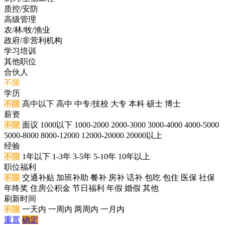
质控/安防
高级管理
农/林/牧/渔业
政府/非营利机构
学习培训
其他职位
合伙人
不限
学历
不限
高中以下
高中
中专/技校
大专
本科
硕士
博士
薪资
不限
面议
1000以下
1000-2000
2000-3000
3000-4000
4000-5000
5000-8000
8000-12000
12000-20000
20000以上
经验
不限
1年以下
1-3年
3-5年
5-10年
10年以上
职位福利
不限
交通补贴
加班补助
餐补
房补
话补
包吃
包住
医保
社保
年终奖
住房公积金
节日福利
年假
婚假
其他
刷新时间
不限
一天内
一周内
两周内
一月内
重置
确定