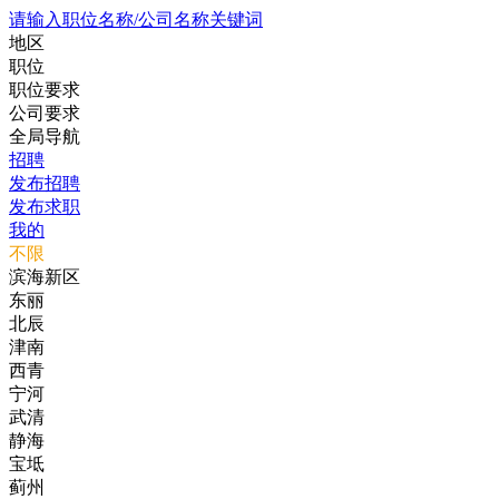
请输入职位名称/公司名称关键词
地区
职位
职位要求
公司要求
全局导航
招聘
发布招聘
发布求职
我的
不限
滨海新区
东丽
北辰
津南
西青
宁河
武清
静海
宝坻
蓟州