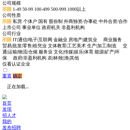
公司规模
不限
1-49
50-99
100-499
500-999
1000以上
公司性质
不限
私营
个体户
国有
股份制
外商独资/办事处
中外合资/合作
上市公司
事业单位
政府机关
非盈利机构
公司行业
不限
IT|通信|电子|互联网
金融业
房地产|建筑业
商业服务
贸易|批发|零售|租凭业
文体教育|工艺美术
生产|加工|制造
交
通|运输|物流|仓储
服务业
文化|传媒|娱乐|体育
能源|矿产|环
保
政府|非盈利机构
农|林|牧|渔|其他
仅看认证企业
重置
确定
正在加载...
首页
发现
招人才
我的
发布招聘