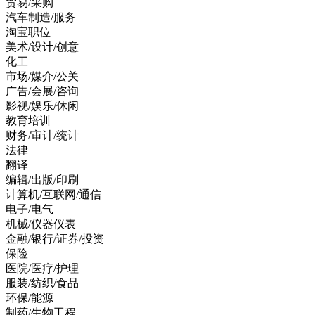
贸易/采购
汽车制造/服务
淘宝职位
美术/设计/创意
化工
市场/媒介/公关
广告/会展/咨询
影视/娱乐/休闲
教育培训
财务/审计/统计
法律
翻译
编辑/出版/印刷
计算机/互联网/通信
电子/电气
机械/仪器仪表
金融/银行/证券/投资
保险
医院/医疗/护理
服装/纺织/食品
环保/能源
制药/生物工程