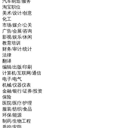
汽车制造/服务
淘宝职位
美术/设计/创意
化工
市场/媒介/公关
广告/会展/咨询
影视/娱乐/休闲
教育培训
财务/审计/统计
法律
翻译
编辑/出版/印刷
计算机/互联网/通信
电子/电气
机械/仪器仪表
金融/银行/证券/投资
保险
医院/医疗/护理
服装/纺织/食品
环保/能源
制药/生物工程
质控/安防