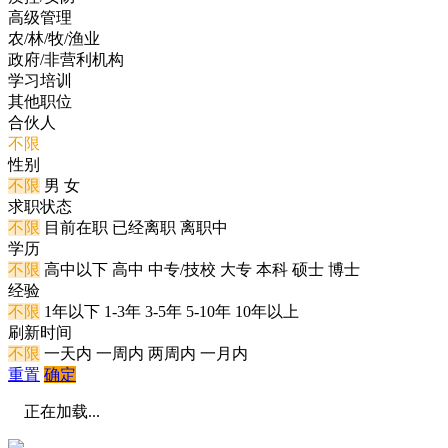
高级管理
农/林/牧/渔业
政府/非营利机构
学习培训
其他职位
合伙人
不限
性别
不限
男
女
求职状态
不限
目前在职
已经离职
离职中
学历
不限
高中以下
高中
中专/技校
大专
本科
硕士
博士
经验
不限
1年以下
1-3年
3-5年
5-10年
10年以上
刷新时间
不限
一天内
一周内
两周内
一月内
重置
确定
正在加载...