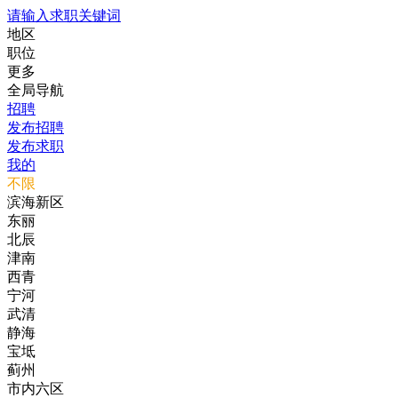
请输入求职关键词
地区
职位
更多
全局导航
招聘
发布招聘
发布求职
我的
不限
滨海新区
东丽
北辰
津南
西青
宁河
武清
静海
宝坻
蓟州
市内六区