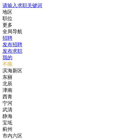
请输入求职关键词
地区
职位
更多
全局导航
招聘
发布招聘
发布求职
我的
不限
滨海新区
东丽
北辰
津南
西青
宁河
武清
静海
宝坻
蓟州
市内六区