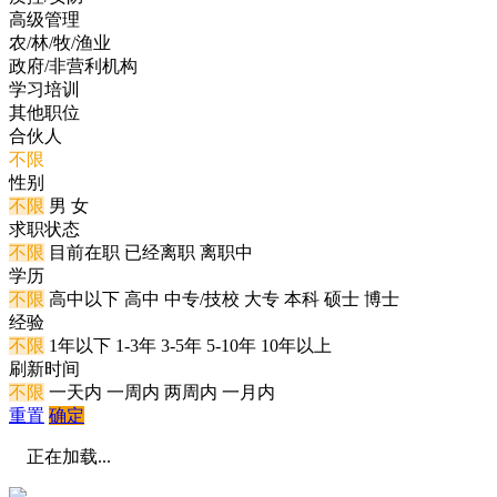
高级管理
农/林/牧/渔业
政府/非营利机构
学习培训
其他职位
合伙人
不限
性别
不限
男
女
求职状态
不限
目前在职
已经离职
离职中
学历
不限
高中以下
高中
中专/技校
大专
本科
硕士
博士
经验
不限
1年以下
1-3年
3-5年
5-10年
10年以上
刷新时间
不限
一天内
一周内
两周内
一月内
重置
确定
正在加载...