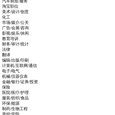
汽车制造/服务
淘宝职位
美术/设计/创意
化工
市场/媒介/公关
广告/会展/咨询
影视/娱乐/休闲
教育培训
财务/审计/统计
法律
翻译
编辑/出版/印刷
计算机/互联网/通信
电子/电气
机械/仪器仪表
金融/银行/证券/投资
保险
医院/医疗/护理
服装/纺织/食品
环保/能源
制药/生物工程
质控/安防