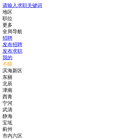
请输入求职关键词
地区
职位
更多
全局导航
招聘
发布招聘
发布求职
我的
不限
滨海新区
东丽
北辰
津南
西青
宁河
武清
静海
宝坻
蓟州
市内六区