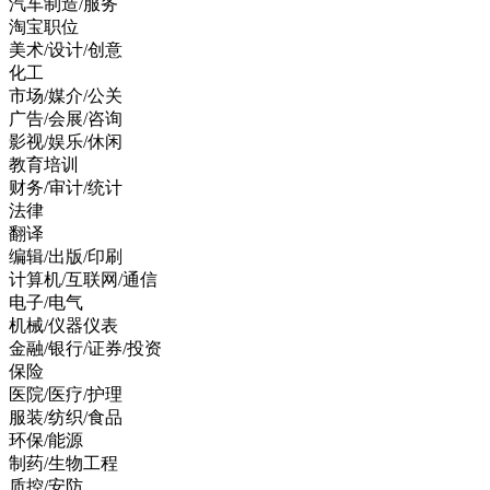
汽车制造/服务
淘宝职位
美术/设计/创意
化工
市场/媒介/公关
广告/会展/咨询
影视/娱乐/休闲
教育培训
财务/审计/统计
法律
翻译
编辑/出版/印刷
计算机/互联网/通信
电子/电气
机械/仪器仪表
金融/银行/证券/投资
保险
医院/医疗/护理
服装/纺织/食品
环保/能源
制药/生物工程
质控/安防