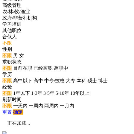
高级管理
农/林/牧/渔业
政府/非营利机构
学习培训
其他职位
合伙人
不限
性别
不限
男
女
求职状态
不限
目前在职
已经离职
离职中
学历
不限
高中以下
高中
中专/技校
大专
本科
硕士
博士
经验
不限
1年以下
1-3年
3-5年
5-10年
10年以上
刷新时间
不限
一天内
一周内
两周内
一月内
重置
确定
正在加载...