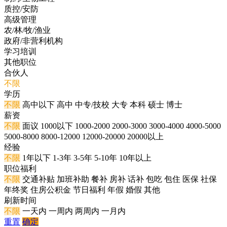
质控/安防
高级管理
农/林/牧/渔业
政府/非营利机构
学习培训
其他职位
合伙人
不限
学历
不限
高中以下
高中
中专/技校
大专
本科
硕士
博士
薪资
不限
面议
1000以下
1000-2000
2000-3000
3000-4000
4000-5000
5000-8000
8000-12000
12000-20000
20000以上
经验
不限
1年以下
1-3年
3-5年
5-10年
10年以上
职位福利
不限
交通补贴
加班补助
餐补
房补
话补
包吃
包住
医保
社保
年终奖
住房公积金
节日福利
年假
婚假
其他
刷新时间
不限
一天内
一周内
两周内
一月内
重置
确定