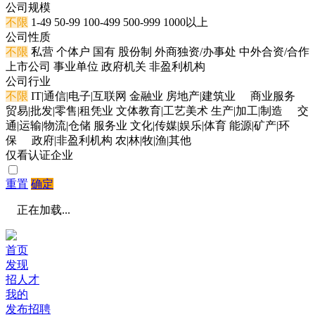
公司规模
不限
1-49
50-99
100-499
500-999
1000以上
公司性质
不限
私营
个体户
国有
股份制
外商独资/办事处
中外合资/合作
上市公司
事业单位
政府机关
非盈利机构
公司行业
不限
IT|通信|电子|互联网
金融业
房地产|建筑业
商业服务
贸易|批发|零售|租凭业
文体教育|工艺美术
生产|加工|制造
交
通|运输|物流|仓储
服务业
文化|传媒|娱乐|体育
能源|矿产|环
保
政府|非盈利机构
农|林|牧|渔|其他
仅看认证企业
重置
确定
正在加载...
首页
发现
招人才
我的
发布招聘