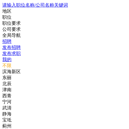
请输入职位名称/公司名称关键词
地区
职位
职位要求
公司要求
全局导航
招聘
发布招聘
发布求职
我的
不限
滨海新区
东丽
北辰
津南
西青
宁河
武清
静海
宝坻
蓟州