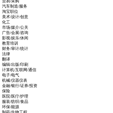
贸易/采购
汽车制造/服务
淘宝职位
美术/设计/创意
化工
市场/媒介/公关
广告/会展/咨询
影视/娱乐/休闲
教育培训
财务/审计/统计
法律
翻译
编辑/出版/印刷
计算机/互联网/通信
电子/电气
机械/仪器仪表
金融/银行/证券/投资
保险
医院/医疗/护理
服装/纺织/食品
环保/能源
制药/生物工程