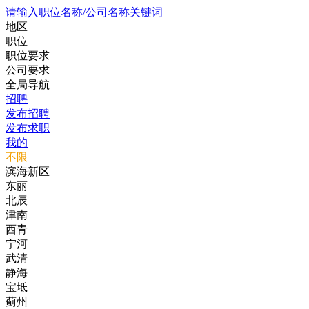
请输入职位名称/公司名称关键词
地区
职位
职位要求
公司要求
全局导航
招聘
发布招聘
发布求职
我的
不限
滨海新区
东丽
北辰
津南
西青
宁河
武清
静海
宝坻
蓟州