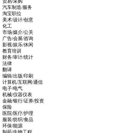
贸易/采购
汽车制造/服务
淘宝职位
美术/设计/创意
化工
市场/媒介/公关
广告/会展/咨询
影视/娱乐/休闲
教育培训
财务/审计/统计
法律
翻译
编辑/出版/印刷
计算机/互联网/通信
电子/电气
机械/仪器仪表
金融/银行/证券/投资
保险
医院/医疗/护理
服装/纺织/食品
环保/能源
制药/生物工程