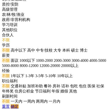
质控/安防
高级管理
农/林/牧/渔业
政府/非营利机构
学习培训
其他职位
合伙人
不限
学历
不限
高中以下
高中
中专/技校
大专
本科
硕士
博士
薪资
不限
面议
1000以下
1000-2000
2000-3000
3000-4000
4000-5000
5000-8000
8000-12000
12000-20000
20000以上
经验
不限
1年以下
1-3年
3-5年
5-10年
10年以上
职位福利
不限
交通补贴
加班补助
餐补
房补
话补
包吃
包住
医保
社保
年终奖
住房公积金
节日福利
年假
婚假
其他
刷新时间
不限
一天内
一周内
两周内
一月内
重置
确定