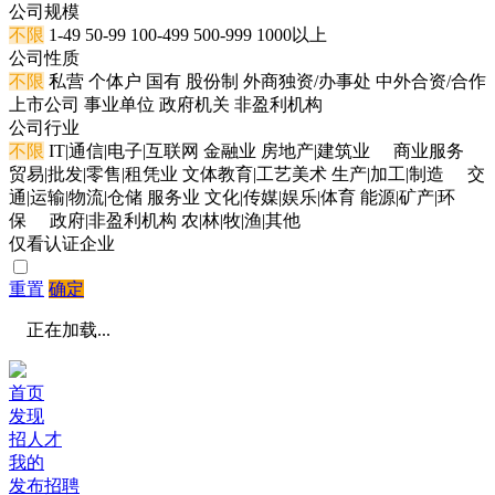
公司规模
不限
1-49
50-99
100-499
500-999
1000以上
公司性质
不限
私营
个体户
国有
股份制
外商独资/办事处
中外合资/合作
上市公司
事业单位
政府机关
非盈利机构
公司行业
不限
IT|通信|电子|互联网
金融业
房地产|建筑业
商业服务
贸易|批发|零售|租凭业
文体教育|工艺美术
生产|加工|制造
交
通|运输|物流|仓储
服务业
文化|传媒|娱乐|体育
能源|矿产|环
保
政府|非盈利机构
农|林|牧|渔|其他
仅看认证企业
重置
确定
正在加载...
首页
发现
招人才
我的
发布招聘