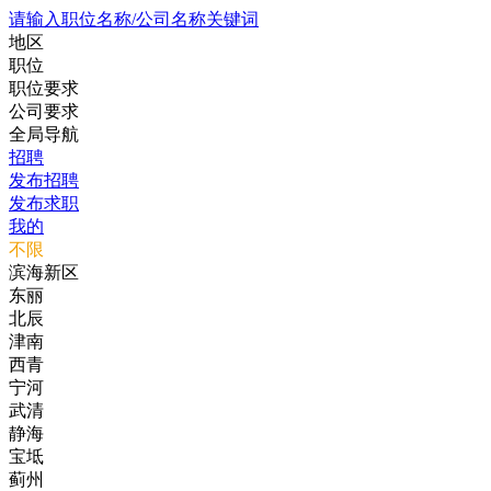
请输入职位名称/公司名称关键词
地区
职位
职位要求
公司要求
全局导航
招聘
发布招聘
发布求职
我的
不限
滨海新区
东丽
北辰
津南
西青
宁河
武清
静海
宝坻
蓟州