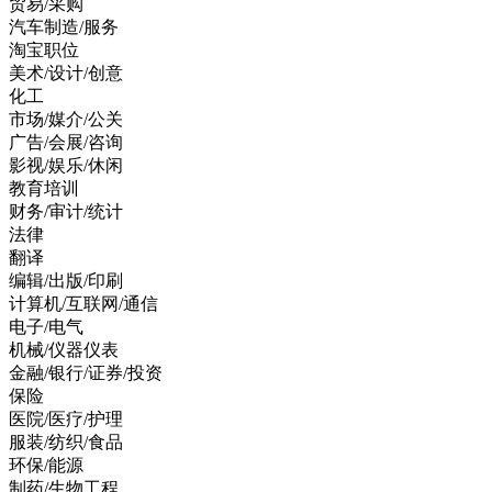
贸易/采购
汽车制造/服务
淘宝职位
美术/设计/创意
化工
市场/媒介/公关
广告/会展/咨询
影视/娱乐/休闲
教育培训
财务/审计/统计
法律
翻译
编辑/出版/印刷
计算机/互联网/通信
电子/电气
机械/仪器仪表
金融/银行/证券/投资
保险
医院/医疗/护理
服装/纺织/食品
环保/能源
制药/生物工程