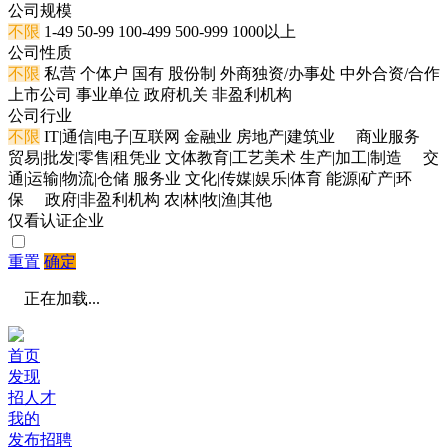
公司规模
不限
1-49
50-99
100-499
500-999
1000以上
公司性质
不限
私营
个体户
国有
股份制
外商独资/办事处
中外合资/合作
上市公司
事业单位
政府机关
非盈利机构
公司行业
不限
IT|通信|电子|互联网
金融业
房地产|建筑业
商业服务
贸易|批发|零售|租凭业
文体教育|工艺美术
生产|加工|制造
交
通|运输|物流|仓储
服务业
文化|传媒|娱乐|体育
能源|矿产|环
保
政府|非盈利机构
农|林|牧|渔|其他
仅看认证企业
重置
确定
正在加载...
首页
发现
招人才
我的
发布招聘