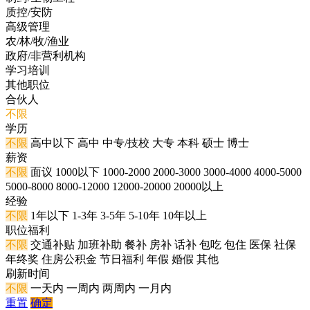
质控/安防
高级管理
农/林/牧/渔业
政府/非营利机构
学习培训
其他职位
合伙人
不限
学历
不限
高中以下
高中
中专/技校
大专
本科
硕士
博士
薪资
不限
面议
1000以下
1000-2000
2000-3000
3000-4000
4000-5000
5000-8000
8000-12000
12000-20000
20000以上
经验
不限
1年以下
1-3年
3-5年
5-10年
10年以上
职位福利
不限
交通补贴
加班补助
餐补
房补
话补
包吃
包住
医保
社保
年终奖
住房公积金
节日福利
年假
婚假
其他
刷新时间
不限
一天内
一周内
两周内
一月内
重置
确定