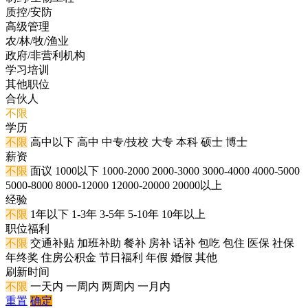
质控/安防
高级管理
农/林/牧/渔业
政府/非营利机构
学习培训
其他职位
合伙人
不限
学历
不限
高中以下
高中
中专/技校
大专
本科
硕士
博士
薪资
不限
面议
1000以下
1000-2000
2000-3000
3000-4000
4000-5000
5000-8000
8000-12000
12000-20000
20000以上
经验
不限
1年以下
1-3年
3-5年
5-10年
10年以上
职位福利
不限
交通补贴
加班补助
餐补
房补
话补
包吃
包住
医保
社保
年终奖
住房公积金
节日福利
年假
婚假
其他
刷新时间
不限
一天内
一周内
两周内
一月内
重置
确定