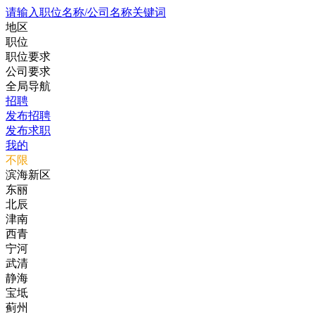
请输入职位名称/公司名称关键词
地区
职位
职位要求
公司要求
全局导航
招聘
发布招聘
发布求职
我的
不限
滨海新区
东丽
北辰
津南
西青
宁河
武清
静海
宝坻
蓟州