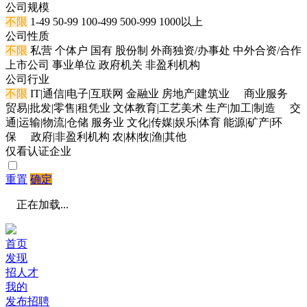
公司规模
不限
1-49
50-99
100-499
500-999
1000以上
公司性质
不限
私营
个体户
国有
股份制
外商独资/办事处
中外合资/合作
上市公司
事业单位
政府机关
非盈利机构
公司行业
不限
IT|通信|电子|互联网
金融业
房地产|建筑业
商业服务
贸易|批发|零售|租凭业
文体教育|工艺美术
生产|加工|制造
交
通|运输|物流|仓储
服务业
文化|传媒|娱乐|体育
能源|矿产|环
保
政府|非盈利机构
农|林|牧|渔|其他
仅看认证企业
重置
确定
正在加载...
首页
发现
招人才
我的
发布招聘