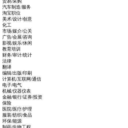
贸易/采购
汽车制造/服务
淘宝职位
美术/设计/创意
化工
市场/媒介/公关
广告/会展/咨询
影视/娱乐/休闲
教育培训
财务/审计/统计
法律
翻译
编辑/出版/印刷
计算机/互联网/通信
电子/电气
机械/仪器仪表
金融/银行/证券/投资
保险
医院/医疗/护理
服装/纺织/食品
环保/能源
制药/生物工程