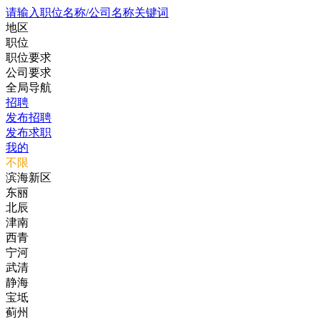
请输入职位名称/公司名称关键词
地区
职位
职位要求
公司要求
全局导航
招聘
发布招聘
发布求职
我的
不限
滨海新区
东丽
北辰
津南
西青
宁河
武清
静海
宝坻
蓟州