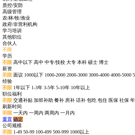
质控/安防
高级管理
农/林/牧/渔业
政府/非营利机构
学习培训
其他职位
合伙人
不限
学历
不限
高中以下
高中
中专/技校
大专
本科
硕士
博士
薪资
不限
面议
1000以下
1000-2000
2000-3000
3000-4000
4000-5000
5
经验
不限
1年以下
1-3年
3-5年
5-10年
10年以上
职位福利
不限
交通补贴
加班补助
餐补
房补
话补
包吃
包住
医保
社保
年
刷新时间
不限
一天内
一周内
两周内
一月内
重置
确定
公司规模
不限
1-49
50-99
100-499
500-999
1000以上