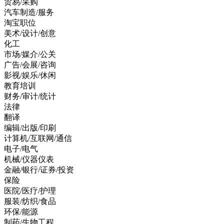
贸易/采购
汽车制造/服务
淘宝职位
美术/设计/创意
化工
市场/媒介/公关
广告/会展/咨询
影视/娱乐/休闲
教育培训
财务/审计/统计
法律
翻译
编辑/出版/印刷
计算机/互联网/通信
电子/电气
机械/仪器仪表
金融/银行/证券/投资
保险
医院/医疗/护理
服装/纺织/食品
环保/能源
制药/生物工程