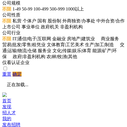
公司规模
不限
1-49
50-99
100-499
500-999
1000以上
公司性质
不限
私营
个体户
国有
股份制
外商独资/办事处
中外合资/合作
上市公司
事业单位
政府机关
非盈利机构
公司行业
不限
IT|通信|电子|互联网
金融业
房地产|建筑业
商业服务
贸易|批发|零售|租凭业
文体教育|工艺美术
生产|加工|制造
交
通|运输|物流|仓储
服务业
文化|传媒|娱乐|体育
能源|矿产|环
保
政府|非盈利机构
农|林|牧|渔|其他
仅看认证企业
重置
确定
正在加载...
首页
发现
招人才
我的
发布招聘