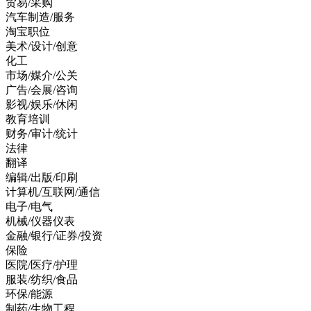
贸易/采购
汽车制造/服务
淘宝职位
美术/设计/创意
化工
市场/媒介/公关
广告/会展/咨询
影视/娱乐/休闲
教育培训
财务/审计/统计
法律
翻译
编辑/出版/印刷
计算机/互联网/通信
电子/电气
机械/仪器仪表
金融/银行/证券/投资
保险
医院/医疗/护理
服装/纺织/食品
环保/能源
制药/生物工程