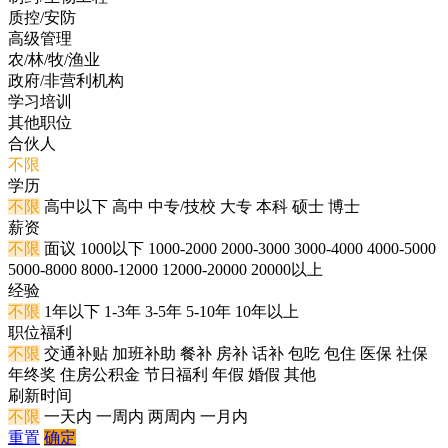
质控/安防
高级管理
农/林/牧/渔业
政府/非营利机构
学习培训
其他职位
合伙人
不限
学历
不限
高中以下
高中
中专/技校
大专
本科
硕士
博士
薪资
不限
面议
1000以下
1000-2000
2000-3000
3000-4000
4000-5000
5000-8000
8000-12000
12000-20000
20000以上
经验
不限
1年以下
1-3年
3-5年
5-10年
10年以上
职位福利
不限
交通补贴
加班补助
餐补
房补
话补
包吃
包住
医保
社保
年终奖
住房公积金
节日福利
年假
婚假
其他
刷新时间
不限
一天内
一周内
两周内
一月内
重置
确定