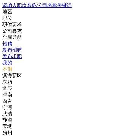
请输入职位名称/公司名称关键词
地区
职位
职位要求
公司要求
全局导航
招聘
发布招聘
发布求职
我的
不限
滨海新区
东丽
北辰
津南
西青
宁河
武清
静海
宝坻
蓟州