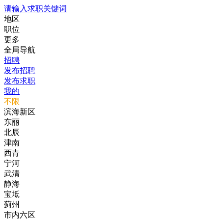
请输入求职关键词
地区
职位
更多
全局导航
招聘
发布招聘
发布求职
我的
不限
滨海新区
东丽
北辰
津南
西青
宁河
武清
静海
宝坻
蓟州
市内六区