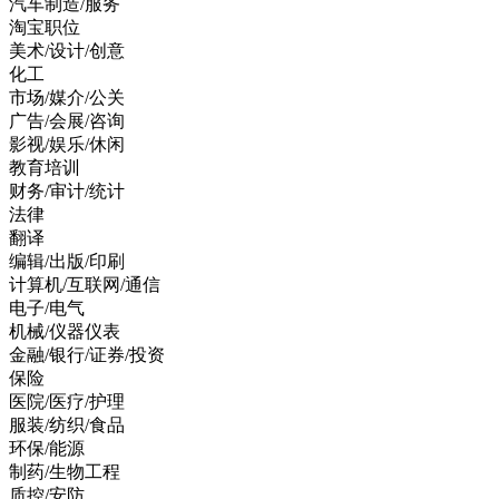
汽车制造/服务
淘宝职位
美术/设计/创意
化工
市场/媒介/公关
广告/会展/咨询
影视/娱乐/休闲
教育培训
财务/审计/统计
法律
翻译
编辑/出版/印刷
计算机/互联网/通信
电子/电气
机械/仪器仪表
金融/银行/证券/投资
保险
医院/医疗/护理
服装/纺织/食品
环保/能源
制药/生物工程
质控/安防