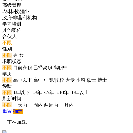
高级管理
农/林/牧/渔业
政府/非营利机构
学习培训
其他职位
合伙人
不限
性别
不限
男
女
求职状态
不限
目前在职
已经离职
离职中
学历
不限
高中以下
高中
中专/技校
大专
本科
硕士
博士
经验
不限
1年以下
1-3年
3-5年
5-10年
10年以上
刷新时间
不限
一天内
一周内
两周内
一月内
重置
确定
正在加载...