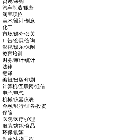
贸易/采购
汽车制造/服务
淘宝职位
美术/设计/创意
化工
市场/媒介/公关
广告/会展/咨询
影视/娱乐/休闲
教育培训
财务/审计/统计
法律
翻译
编辑/出版/印刷
计算机/互联网/通信
电子/电气
机械/仪器仪表
金融/银行/证券/投资
保险
医院/医疗/护理
服装/纺织/食品
环保/能源
制药/生物工程