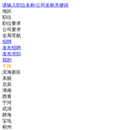
请输入职位名称/公司名称关键词
地区
职位
职位要求
公司要求
全局导航
招聘
发布招聘
发布求职
我的
不限
滨海新区
东丽
北辰
津南
西青
宁河
武清
静海
宝坻
蓟州