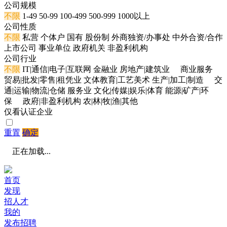
公司规模
不限
1-49
50-99
100-499
500-999
1000以上
公司性质
不限
私营
个体户
国有
股份制
外商独资/办事处
中外合资/合作
上市公司
事业单位
政府机关
非盈利机构
公司行业
不限
IT|通信|电子|互联网
金融业
房地产|建筑业
商业服务
贸易|批发|零售|租凭业
文体教育|工艺美术
生产|加工|制造
交
通|运输|物流|仓储
服务业
文化|传媒|娱乐|体育
能源|矿产|环
保
政府|非盈利机构
农|林|牧|渔|其他
仅看认证企业
重置
确定
正在加载...
首页
发现
招人才
我的
发布招聘