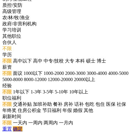
质控/安防
高级管理
农/林/牧/渔业
政府/非营利机构
学习培训
其他职位
合伙人
不限
学历
不限
高中以下
高中
中专/技校
大专
本科
硕士
博士
薪资
不限
面议
1000以下
1000-2000
2000-3000
3000-4000
4000-5000
5000-8000
8000-12000
12000-20000
20000以上
经验
不限
1年以下
1-3年
3-5年
5-10年
10年以上
职位福利
不限
交通补贴
加班补助
餐补
房补
话补
包吃
包住
医保
社保
年终奖
住房公积金
节日福利
年假
婚假
其他
刷新时间
不限
一天内
一周内
两周内
一月内
重置
确定