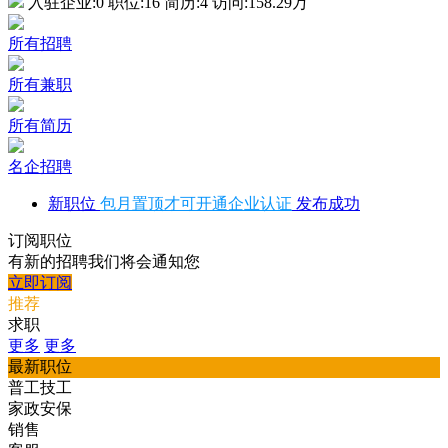
入驻企业:
0
职位:
16
简历:
4
访问:
158.29万
所有招聘
所有兼职
所有简历
名企招聘
新职位
包月置顶才可开通企业认证
发布成功
订阅职位
有新的招聘我们将会通知您
立即订阅
推荐
求职
更多
更多
最新职位
普工技工
家政安保
销售